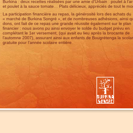
Burkina : deux recettes réalisées par une amie d’Urbain : poulet à l’a
et poulet à la sauce tomate… Plats délicieux, appréciés de tout le mo
La participation financière au repas, la générosité lors des achats du
« marché de Burkina Songré », et de nombreuses adhésions, ainsi q
dons, ont fait de ce repas une grande réussite également sur le plan
financier : nous avons pu ainsi envoyer le solde du budget prévu en
complétant le 1er versement, (qui avait eu lieu après la brocante de
l’automne 2007), assurant ainsi aux enfants de Bougrétenga la scolar
gratuite pour l’année scolaire entière.