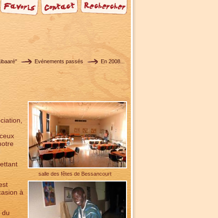
Kibaaré"
Evénements passés
En 2008...
ciation,
 ceux
notre
ettant
salle des fêtes de Bessancourt
est
casion à
s du