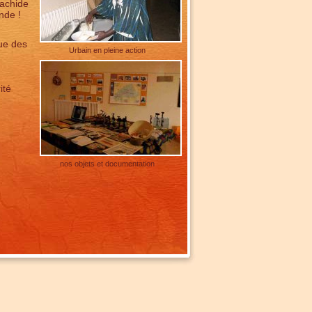
rachide
nde !
ue des
Urbain en pleine action
ité
nos objets et documentation