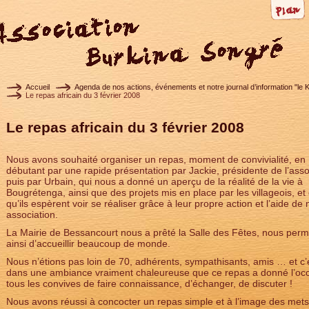
Accueil
Agenda de nos actions, événements et notre journal d’information "le 
Le repas africain du 3 février 2008
Le repas africain du 3 février 2008
Nous avons souhaité organiser un repas, moment de convivialité, en
débutant par une rapide présentation par Jackie, présidente de l’asso
puis par Urbain, qui nous a donné un aperçu de la réalité de la vie à
Bougrétenga, ainsi que des projets mis en place par les villageois, et
qu’ils espèrent voir se réaliser grâce à leur propre action et l’aide de 
association.
La Mairie de Bessancourt nous a prêté la Salle des Fêtes, nous perm
ainsi d’accueillir beaucoup de monde.
Nous n’étions pas loin de 70, adhérents, sympathisants, amis … et c’
dans une ambiance vraiment chaleureuse que ce repas a donné l’oc
tous les convives de faire connaissance, d’échanger, de discuter !
Nous avons réussi à concocter un repas simple et à l’image des met